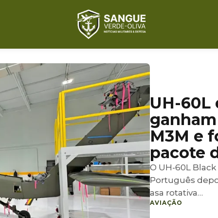
UH-60L 
ganham 
M3M e f
pacote 
O UH-60L Black H
Português depoi
asa rotativa…
AVIAÇÃO