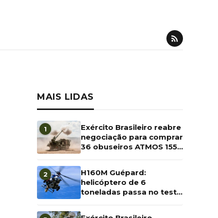
MAIS LIDAS
Exército Brasileiro reabre
1
negociação para comprar
36 obuseiros ATMOS 155
mm com montagem local
pela Avibras
H160M Guépard:
2
helicóptero de 6
toneladas passa no teste
de fogo antes da entrega
marcada para 2028
Exército Brasileiro