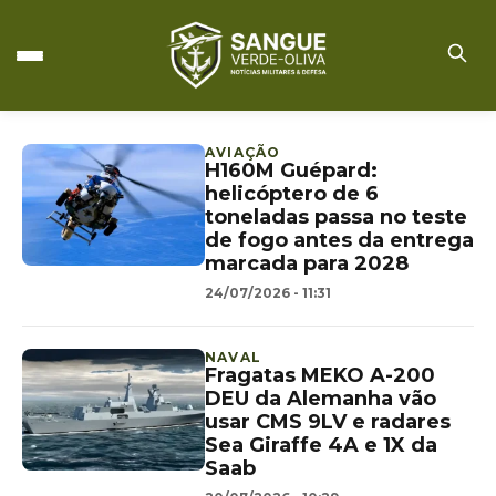
AVIAÇÃO
H160M Guépard:
helicóptero de 6
toneladas passa no teste
de fogo antes da entrega
marcada para 2028
24/07/2026 - 11:31
NAVAL
Fragatas MEKO A-200
DEU da Alemanha vão
usar CMS 9LV e radares
Sea Giraffe 4A e 1X da
Saab