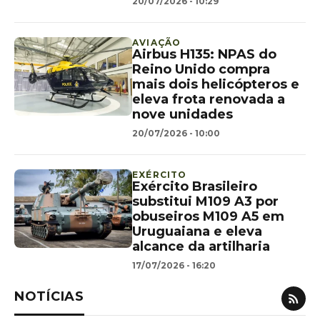
20/07/2026 - 10:29
AVIAÇÃO
Airbus H135: NPAS do
Reino Unido compra
mais dois helicópteros e
eleva frota renovada a
nove unidades
20/07/2026 - 10:00
EXÉRCITO
Exército Brasileiro
substitui M109 A3 por
obuseiros M109 A5 em
Uruguaiana e eleva
alcance da artilharia
17/07/2026 - 16:20
NOTÍCIAS