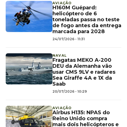
AVIAÇÃO
H160M Guépard:
helicóptero de 6
toneladas passa no teste
de fogo antes da entrega
marcada para 2028
24/07/2026 - 11:31
NAVAL
Fragatas MEKO A-200
DEU da Alemanha vão
usar CMS 9LV e radares
Sea Giraffe 4A e 1X da
Saab
20/07/2026 - 10:29
AVIAÇÃO
Airbus H135: NPAS do
Reino Unido compra
mais dois helicópteros e